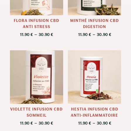
FLORA INFUSION CBD
MINTHÉ INFUSION CBD
ANTI STRESS
DIGESTION
Plage
Plage
11.90
€
–
30.90
€
11.90
€
–
30.90
€
de
de
prix :
prix :
11.90 €
11.90 €
à
à
30.90 €
30.90 €
VIOLETTE INFUSION CBD
HESTIA INFUSION CBD
SOMMEIL
ANTI-INFLAMMATOIRE
Plage
Plage
11.90
€
–
30.90
€
11.90
€
–
30.90
€
de
de