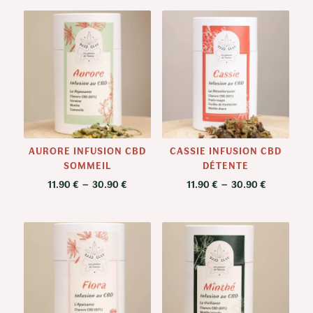
AURORE INFUSION CBD
CASSIE INFUSION CBD
SOMMEIL
DÉTENTE
Plage
Plage
11.90
€
–
30.90
€
11.90
€
–
30.90
€
de
de
prix :
prix :
11.90 €
11.90 €
à
à
30.90 €
30.90 €