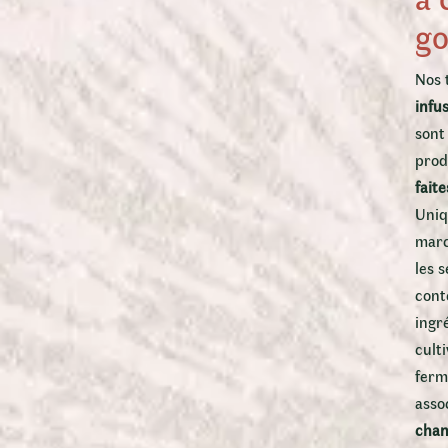
go
Nos 
infu
sont
prod
fait
Uniq
marc
les 
cont
ingr
culti
ferm
asso
chan