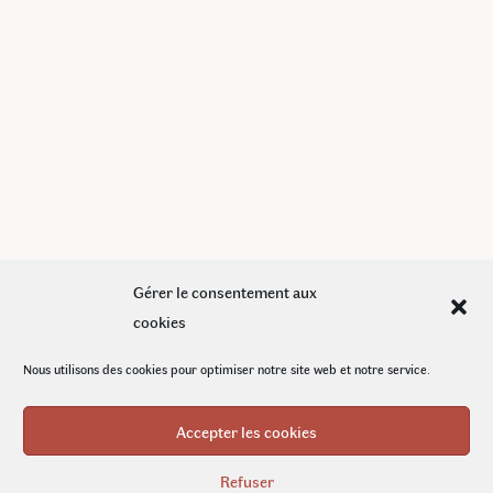
Gérer le consentement aux
cookies
Le petit plus : notre sélection
Nous utilisons des cookies pour optimiser notre site web et notre service.
d’accessoires pour sublimer
Accepter les cookies
vos infusions CBD
Refuser