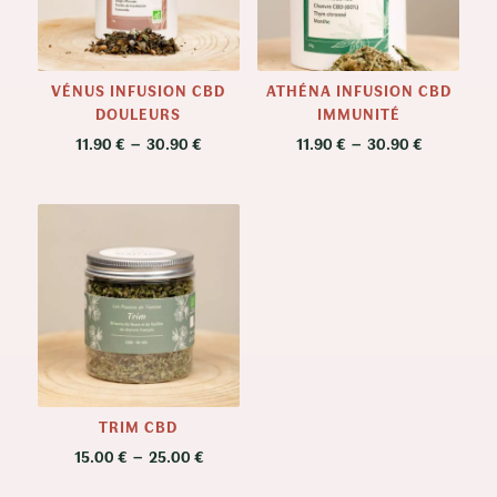
VÉNUS INFUSION CBD
ATHÉNA INFUSION CBD
DOULEURS
IMMUNITÉ
Plage
Plage
11.90
€
–
30.90
€
11.90
€
–
30.90
€
de
de
prix :
prix :
11.90 €
11.90 €
à
à
30.90 €
30.90 €
TRIM CBD
Plage
15.00
€
–
25.00
€
de