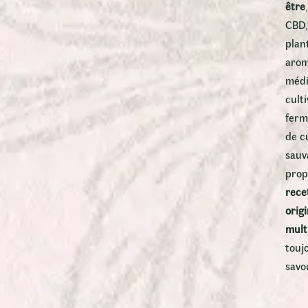
être
CBD,
plan
arom
médi
culti
ferm
de c
sauv
prop
rece
orig
mult
touj
savo