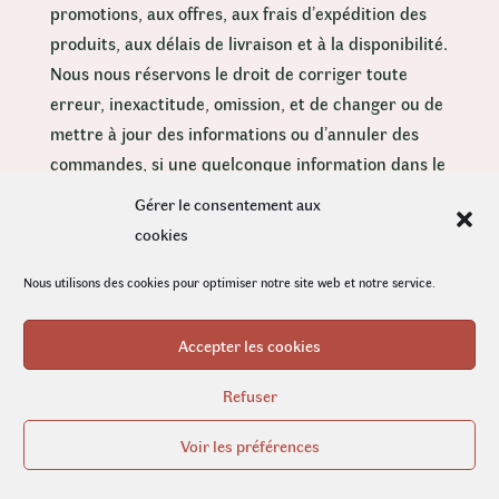
promotions, aux offres, aux frais d’expédition des
produits, aux délais de livraison et à la disponibilité.
Nous nous réservons le droit de corriger toute
erreur, inexactitude, omission, et de changer ou de
mettre à jour des informations ou d’annuler des
commandes, si une quelconque information dans le
Service ou sur tout autre site web associé est
Gérer le consentement aux
inexacte, et ce, en tout temps et sans préavis (y
cookies
compris après que vous ayez passé votre
commande).
Nous utilisons des cookies pour optimiser notre site web et notre service.
Nous ne sommes pas tenus de mettre à jour, de
Accepter les cookies
modifier ou de clarifier les informations dans le
Service ou sur tout autre site web associé, incluant
Refuser
mais ne se limitant pas aux informations sur les
Voir les préférences
prix, sauf si requis par la loi. Aucune date définie
de mise à jour ou d’actualisation dans le Service ou