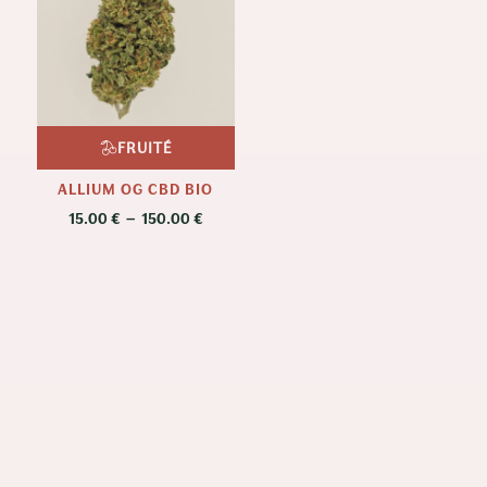
FRUITÉ
ALLIUM OG CBD BIO
Plage
15.00
€
–
150.00
€
de
prix :
15.00 €
à
150.00 €