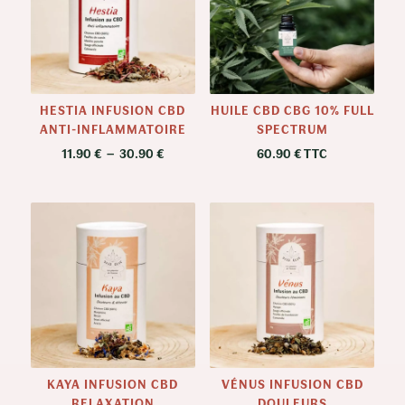
HESTIA INFUSION CBD
HUILE CBD CBG 10% FULL
ANTI-INFLAMMATOIRE
SPECTRUM
Plage
11.90
€
–
30.90
€
60.90
€
TTC
de
prix :
11.90 €
à
30.90 €
KAYA INFUSION CBD
VÉNUS INFUSION CBD
RELAXATION
DOULEURS