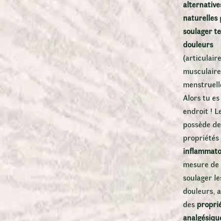
alternativ
naturelles
soulager t
douleurs
(articulaire
musculaire
menstruell
Alors tu es
endroit ! 
possède de
propriété
inflammato
mesure de
soulager le
douleurs, a
des
propri
analgésiqu