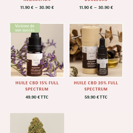
Plage
Plage
11.90
€
–
30.90
€
11.90
€
–
30.90
€
de
de
prix :
prix :
11.90 €
11.90 €
Victime de
son succès
à
à
30.90 €
30.90 €
HUILE CBD 15% FULL
HUILE CBD 20% FULL
SPECTRUM
SPECTRUM
49.90
€
TTC
59.90
€
TTC