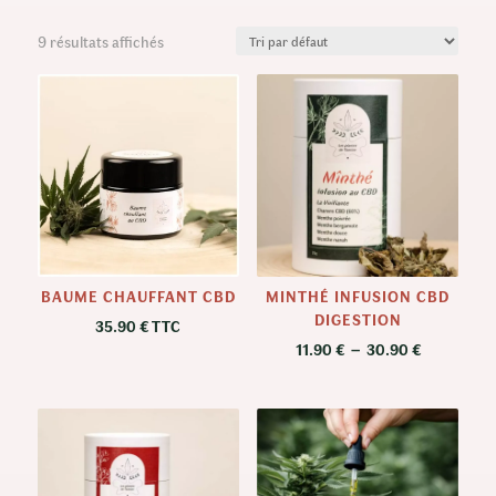
9 résultats affichés
BAUME CHAUFFANT CBD
MINTHÉ INFUSION CBD
DIGESTION
35.90
€
TTC
Plage
11.90
€
–
30.90
€
de
prix :
11.90 €
à
30.90 €