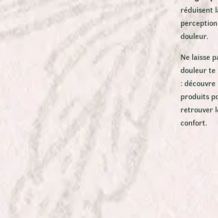
réduisent l
perception
douleur.
Ne laisse p
douleur te 
: découvre
produits p
retrouver l
confort.