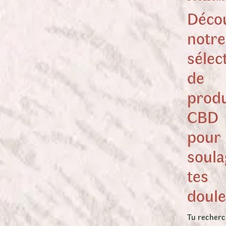
Déco
notre
sélec
de
produ
CBD
pour
soula
tes
doul
Tu recherc