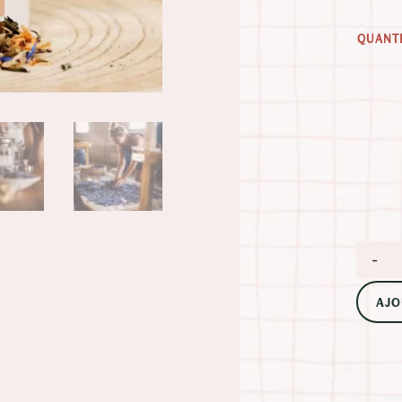
QUANT
-
AJO