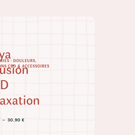
ya
RIES :
DOULEURS
,
fusion
ONS CBD & ACCESSOIRES
BD
laxation
PLAGE
€
–
30.90
€
DE
PRIX :