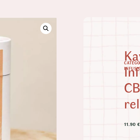
Ka
CATÉGO
In
INFUSI
C
re
11.90