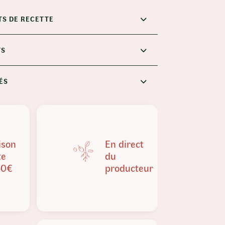
TS DE RECETTE
TS
ÉS
ison
En direct
te
du
50€
producteur