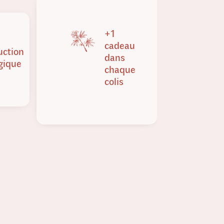
+1
cadeau
uction
dans
gique
chaque
colis