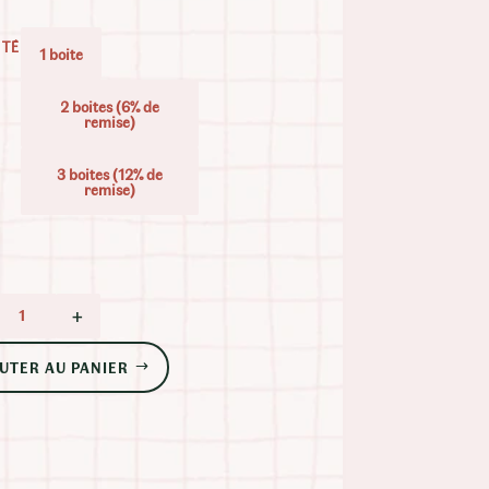
11.90 €
À
ITÉ
1 boite
30.90 €
2 boites (6% de
remise)
3 boites (12% de
remise)
+
QUANTITÉ DE KAYA INFUSION CBD RELAXATION
UTER AU PANIER