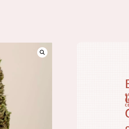
C
D
C