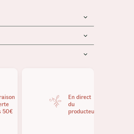
raison
En direct
erte
du
s 50€
producteur