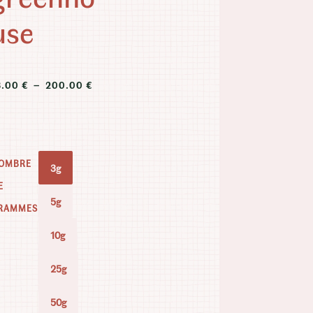
use
PLAGE
8.00
€
–
200.00
€
DE
PRIX :
18.00 €
À
200.00 €
OMBRE
3g
E
5g
RAMMES
10g
25g
50g