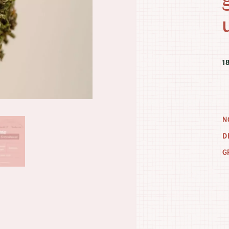
1
N
D
G