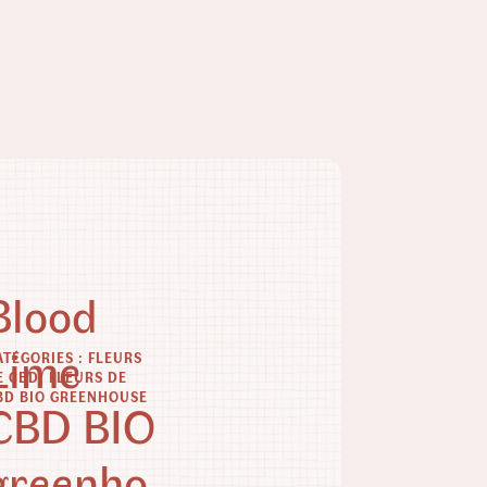
Blood
Lime
ATÉGORIES :
FLEURS
E CBD
,
FLEURS DE
BD BIO GREENHOUSE
CBD BIO
greenho