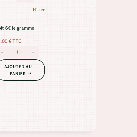
Effacer
oit 6€ le gramme
8.00
€
TTC
-
+
QUANTITÉ DE BLOOD LIME CBD BIO GREENHOUSE
AJOUTER AU
PANIER