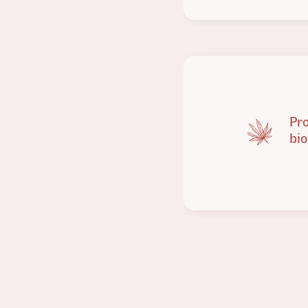
Pr
bio